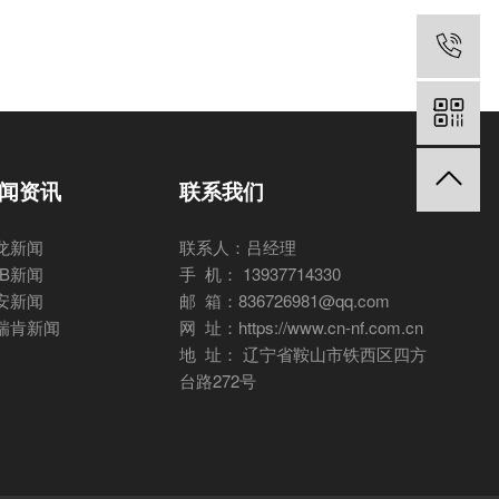
闻资讯
联系我们
龙新闻
联系人：吕经理
BB新闻
手 机： 13937714330
安新闻
邮 箱：836726981@qq.com
瑞肯新闻
网 址：https://www.cn-nf.com.cn
地 址： 辽宁省鞍山市铁西区四方
台路272号