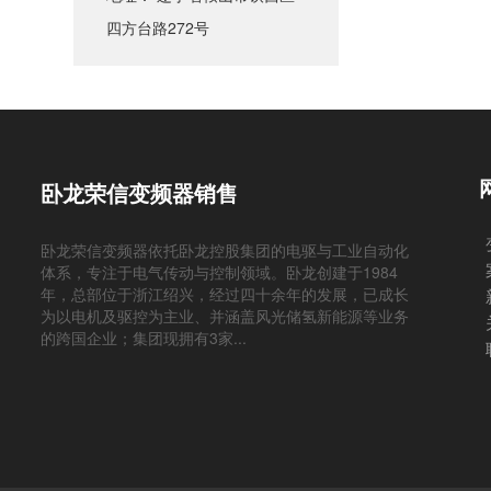
四方台路272号
卧龙荣信变频器销售
卧龙荣信变频器依托卧龙控股集团的电驱与工业自动化
体系，专注于电气传动与控制领域。卧龙创建于1984
年，总部位于浙江绍兴，经过四十余年的发展，已成长
为以电机及驱控为主业、并涵盖风光储氢新能源等业务
的跨国企业；集团现拥有3家...