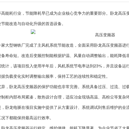
等高能耗行业，节能降耗早已成为企业核心竞争力的重要部分。卧龙高压
业节能改造与自动化升级的首选设备。
一家大型钢铁厂完成了主风机系统节能改造，全面采用卧龙高压变频器进行
设备寿命短。改造后变频控制能根据炉温、风量自动调整输出，能耗降低非
据统计，该项目投入使用半年后，风机系统节电率达到23%，并且设备运
根据负载变化实时调整输出频率，保持工艺的连续性和稳定性。
优异，卧龙高压变频器的保护功能也非常完善。系统具备过压、过流、过
控制柜内部布局紧凑，散热设计合理，适应冶金现场高温、高粉尘等复杂
是，卧龙电驱在项目实施中提供了从方案设计、系统调试到售后维护的全
工况下都能保持最高运行效率。
，卧龙高压变频器运行稳定、维护便捷、能耗下降显著，为企业节省了大