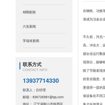
在钢铁、冶炼
ABB新闻
渐成为冶金企
六安新闻
不久前，河北
孚瑞肯新闻
高、冲击大，
据企业运行数
现突出，能够
联系方式
除了节能表现
CONTACT INFO
13937714330
的安全隐患。
更值得一提的
联系人：吕经理
保设备在不同
邮箱：836726981@qq.com
地址： 辽宁省鞍山市铁西区
客户反馈显示