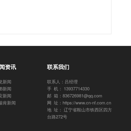
闻资讯
联系我们
龙新闻
联系人：吕经理
BB新闻
手 机： 13937714330
安新闻
邮 箱：836726981@qq.com
瑞肯新闻
网 址：https://www.cn-nf.com.cn
地 址： 辽宁省鞍山市铁西区四方
台路272号