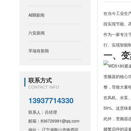
在当今工业生
ABB新闻
段实现节能、
六安新闻
作为一家专注
行、实现智能
孚瑞肯新闻
一、变
变频器的核心
联系方式
整，导致大量
CONTACT INFO
在风机、水泵
13937714330
50%。这意
联系人：吕经理
此外，变频器
邮箱：836726981@qq.com
频繁启停的设
地址： 辽宁省鞍山市铁西区