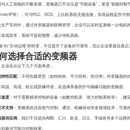
与人工智能的不断发展，变频器已不仅仅是“节能设备”，更是“智能控制节
、Ethernet/IP等），可与PLC、DCS、上位机系统无缝连接，实现远程监控
化生产车间中，通过对变频器的联网管理，企业可以实时监测每一台电机
旦发现异常，系统可提前预警，减少停机风险。
修”向“主动运维”的转变，不仅提升了设备的可靠性，也让企业更接近真正
何选择合适的变频器
，企业应从以下几个方面考虑：
载特性匹配
：不同负载类型（如恒转矩、平方转矩、恒功率）对变频器的
于高温、高湿、粉尘或防爆环境，应选择具备防护与隔爆功能的变频器。
应速度
：对于需要精准控制的设备（如数控机床、张力控制系统等），建
技术支持
：变频系统涉及电气控制、通信、机械传动等多领域技术，可靠
频器供应商
，我们不仅提供ABB、汇川、卧龙、日立、孚瑞肯等多个品牌
达到最佳节能与控制效果。