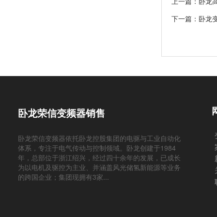
上一篇：
卧龙
下一篇：
卧龙
卧龙荣信变频器销售
卧龙荣信变频器依托卧龙控股集团的电驱与工业自动化
体系，专注于电气传动与控制领域。卧龙创建于1984
年，总部位于浙江绍兴，经过四十余年的发展，已成长
为以电机及驱控为主业、并涵盖风光储氢新能源等业务
的跨国企业；集团现拥有3家...