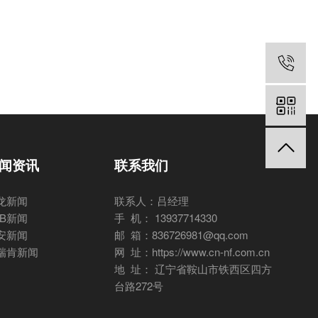
闻资讯
联系我们
龙新闻
联系人：吕经理
BB新闻
手 机： 13937714330
安新闻
邮 箱：836726981@qq.com
瑞肯新闻
网 址：https://www.cn-nf.com.cn
地 址： 辽宁省鞍山市铁西区四方
台路272号