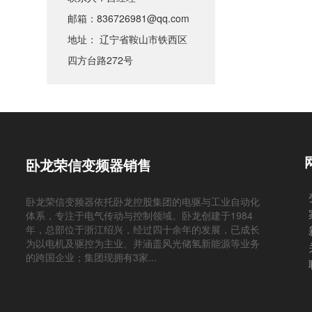
邮箱：836726981@qq.com
地址： 辽宁省鞍山市铁西区
四方台路272号
卧龙荣信变频器销售
卧龙荣信变频器依托卧龙控股集团的电驱与工业自动化
体系，专注于电气传动与控制领域。卧龙创建于1984
年，总部位于浙江绍兴，经过四十余年的发展，已成长
为以电机及驱控为主业、并涵盖风光储氢新能源等业务
的跨国企业；集团现拥有3家...